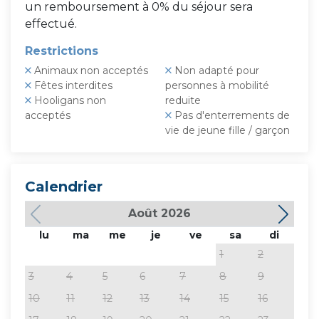
un remboursement à 0% du séjour sera
effectué.
Restrictions
Animaux non acceptés
Non adapté pour
Fêtes interdites
personnes à mobilité
Hooligans non
reduite
acceptés
Pas d'enterrements de
vie de jeune fille / garçon
Calendrier
Août 2026
lu
ma
me
je
ve
sa
di
lu
1
2
3
4
5
6
7
8
9
7
10
11
12
13
14
15
16
14