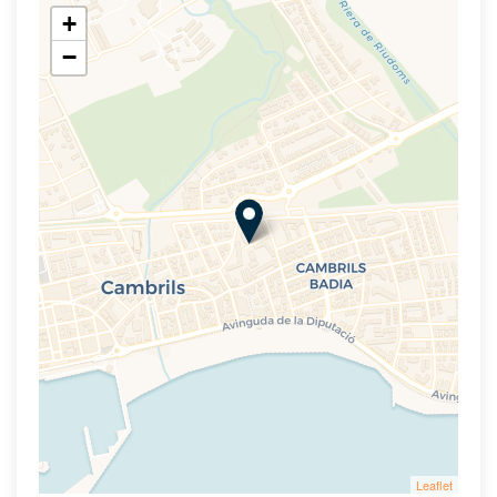
+
−
Leaflet