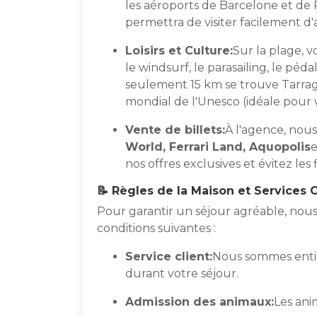
les aéroports de Barcelone et de R
permettra de visiter facilement d'a
Loisirs et Culture:
Sur la plage, v
le windsurf, le parasailing, le péda
seulement 15 km se trouve Tarrago
mondial de l'Unesco (idéale pour viv
Vente de billets:
À l'agence, nou
World, Ferrari Land, Aquopolis
e
nos offres exclusives et évitez les f
📝 Règles de la Maison et Services 
Pour garantir un séjour agréable, nou
conditions suivantes :
Service client:
Nous sommes entiè
durant votre séjour.
Admission des animaux:
Les ani