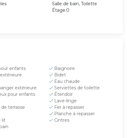
ples
Salle de bain, Toilette
Étage:0
pour enfants
Baignoire
extérieure
Bidet
Eau chaude
manger extérieure
Serviettes de toilette
jeux pour enfants
Étendoir
Lave-linge
de terrasse
Fer à repasser
Planche à repasser
lit
Cintres
 bain