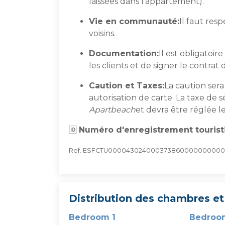
laissées dans l'appartement).
Vie en communauté:
Il faut res
voisins.
Documentation:
Il est obligatoi
les clients et de signer le contrat 
Caution et Taxes:
La caution ser
autorisation de carte. La taxe de 
Apartbeach
et devra être réglée le
🆔
Numéro d'enregistrement tourist
Ref. ESFCTU00004302400037386000000000
Distribution des chambres et 
Bedroom 1
Bedroo