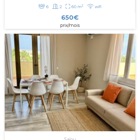
2
6
2
60 m
wifi
650
€
prix/mois
Salou