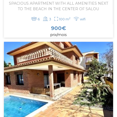
SPACIOUS APARTMENT WITH ALL AMENITIES NEXT
TO THE BEACH IN THE CENTER OF SALOU
2
6
3
100 m
wifi
900
€
prix/mois