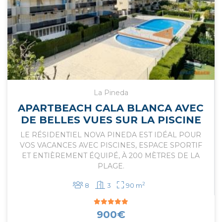
La Pineda
APARTBEACH CALA BLANCA AVEC
DE BELLES VUES SUR LA PISCINE
LE RÉSIDENTIEL NOVA PINEDA EST IDÉAL POUR
VOS VACANCES AVEC PISCINES, ESPACE SPORTIF
ET ENTIÈREMENT ÉQUIPÉ, À 200 MÈTRES DE LA
PLAGE.
2
8
3
90 m
900
€