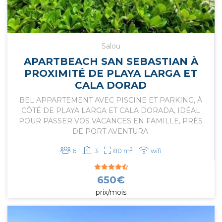
En bref, chez Apartbeach, nous serons ravis de 
pouvoir vous aider à trouver le meilleur 
appartement à louer pendant la saison d'hiver à 
Salou
Tarragone. Choisissez parmi notre merveilleux 
APARTBEACH SAN SEBASTIAN À
catalogue ou contactez-nous pour une attention 
PROXIMITÉ DE PLAYA LARGA ET
plus personnalisée.
CALA DORAD
BEL APPARTEMENT AVEC PISCINE ET PARKING, À
CÔTÉ DE PLAYA LARGA ET CALA DORADA, IDÉAL
POUR PASSER VOS VACANCES EN FAMILLE, PRÈS
DE PORT AVENTURA.
2
6
3
80 m
wifi
650
€
prix/mois