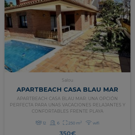
para elaborar estadísticas sobre el tráfico y
volumen de visitas del sitio web.
Salou
APARTBEACH CASA BLAU MAR
APARTBEACH CASA BLAU MAR: UNA OPCIÓN
PERFECTA PARA UNAS VACACIONES RELAJANTES Y
CONFORTABLES FRENTE PLAYA
2
12
6
250 m
wifi
350
€