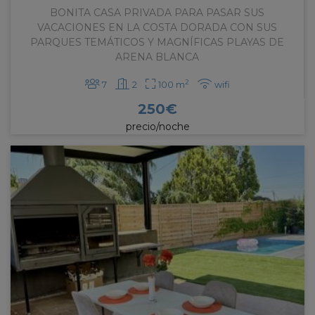
en ponerte en contacto con nosotros para ofrecerte
BONITA CASA PRIVADA PARA PASAR SUS
VACACIONES EN LA COSTA DORADA CON SUS
un servicio de atención profesional, cercano y
PARQUES TEMÁTICOS Y MAGNÍFICAS PLAYAS DE
personalizado.
ARENA BLANCA
2
7
2
100 m
wifi
250
€
precio/noche