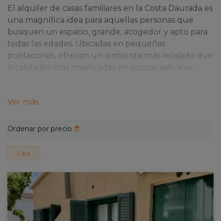
El alquiler de casas familiares en la Costa Daurada es
una magnífica idea para aquellas personas que
busquen un espacio, grande, acogedor y apto para
todas las edades. Ubicadas en pequeñas
poblaciones, ofrecen un ambiente más relajado que
localidades más masificadas en épocas estivales.
Desde Apartbeach queremos facilitarte la
oportunidad de disfrutar la mejor experiencia
Ver más
vacacional con los mejores alquileres de casas
familiares en la Costa Daurada. Explora todas las que
Ordenar por precio
tenemos para ti y disfruta de este rincón del Mar
Mediterráneo como nunca antes.
Casa
Ventajas de alquilar una casa familiar en
Tarragona
Y es que si te decides por el alquiler de casas en
Tarragona descubrirás que obtienes una gran
cantidad de beneficios. Entre muchos otros, las