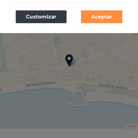
Necesarias
+
Customizar
Aceptar
Estas cookies son necesarias para el
−
funcionamiento de nuestro sitio web.
Analíticas
Almacenamos cookies con Google Analytics
para elaborar estadísticas sobre el tráfico y
volumen de visitas del sitio web.
Leaflet