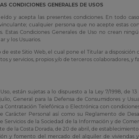
 LAS CONDICIONES GENERALES DE USOS
eído y acepta las presentes condiciones. En todo cas
 vinculante; cualquier persona que no acepte estas con
dos. Estas Condiciones Generales de Uso no crean ning
ar y los Usuarios.
 de este Sitio Web, el cual pone el Titular a disposición
 y servicios, propios y/o de terceros colaboradores, y faci
so, están sujetas a lo dispuesto a la Ley 7/1998, de 13
 julio, General para la Defensa de Consumidores y Usua
a Contratación Telefónica o Electrónica con condiciones
de Carácter Personal así como su Reglamento de Desar
 de Servicios de la Sociedad de la Información y de Comer
 de la Costa Dorada, de 20 de abril, de establecimiento
ación y fomento del mercado del alquiler de viviendas 