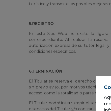
turístico y transmite las posibles mejoras 
5.REGISTRO
En este Sitio Web no existe la figura 
correspondiente. Al realizar la rese
autorización expresa de su tutor legal y
condiciones específicos.
6.TERMINACIÓN
El Titular se reserva el derecho de inte
Co
sin previo aviso, por motivos técnicos o
acceso, como la totalidad o parte de los 
Aqu
El Titular podrá interrumpir el servicio a
rec
o servicios del Titular y/o contraria a los i
inf