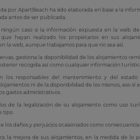
tada por ApartBeach ha sido elaborada en base a la informa
ada antes de ser publicada.
ningún caso si la información expuesta en la web de 
es que hayan realizado los propietarios en sus aloj
n la web, aunque trabajamos para que no sea así.
rvas, gestiona la disponibilidad de los alojamientos remi
posterior recogida así como cualquier información turístic
son los responsables del mantenimiento y del estado
alojamientos ni de la disponibilidad de los mismos, eso s
s gastos administrativos.
dos de la legalización de su alojamiento como uso tu
 tipo.
los daños y perjuicios ocasionados como consecuencia d
ra la mejora de sus alojamientos, en la medida de lo p