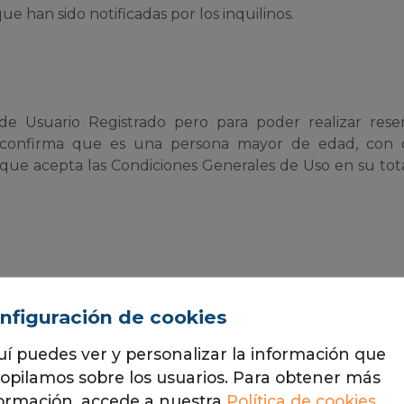
que han sido notificadas por los inquilinos.
de Usuario Registrado pero para poder realizar reser
rva confirma que es una persona mayor de edad, con 
 que acepta las Condiciones Generales de Uso en su tot
rrumpir o cancelar el Sitio Web o cualquiera de los serv
nfiguración de cookies
 de cualquier otra índole, pudiendo así mismo modificar
contenidos en él incluidos todo ello sin perjuicio de los
í puedes ver y personalizar la información que
 cualquier Usuario que haga una utilización no ética, ofens
opilamos sobre los usuarios. Para obtener más
ntereses del Titular.
ormación, accede a nuestra
Política de cookies