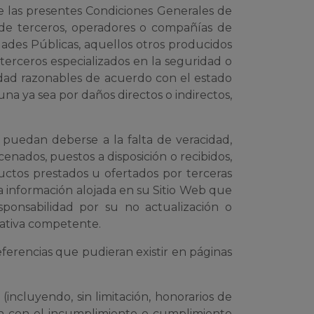
de las presentes Condiciones Generales de
o de terceros, operadores o compañías de
idades Públicas, aquellos otros producidos
erceros especializados en la seguridad o
idad razonables de acuerdo con el estado
una ya sea por daños directos o indirectos,
 puedan deberse a la falta de veracidad,
cenados, puestos a disposición o recibidos,
ductos prestados u ofertados por terceras
lla información alojada en su Sitio Web que
onsabilidad por su no actualización o
trativa competente.
ferencias que pudieran existir en páginas
(incluyendo, sin limitación, honorarios de
ión con el incumplimiento o cumplimiento