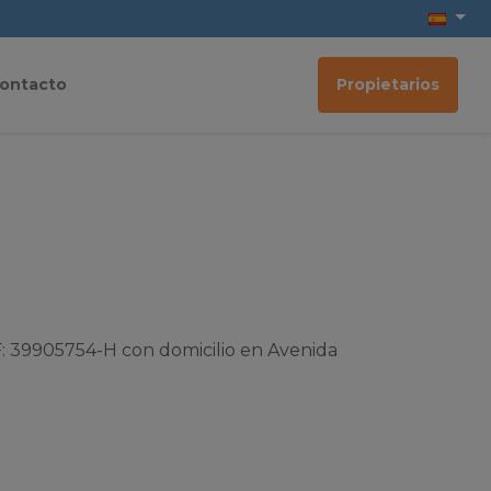
ontacto
Propietarios
F: 39905754-H con domicilio en Avenida