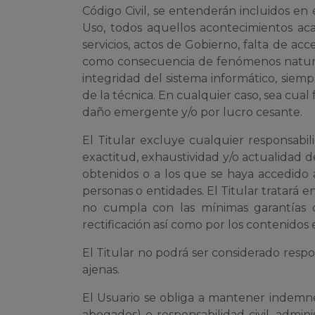
Código Civil, se entenderán incluidos en
Uso, todos aquellos acontecimientos aca
servicios, actos de Gobierno, falta de ac
como consecuencia de fenómenos naturale
integridad del sistema informático, sie
de la técnica. En cualquier caso, sea cual
daño emergente y/o por lucro cesante.
El Titular excluye cualquier responsabi
exactitud, exhaustividad y/o actualidad de
obtenidos o a los que se haya accedido a
personas o entidades. El Titular tratará e
no cumpla con las mínimas garantías 
rectificación así como por los contenidos
El Titular no podrá ser considerado resp
ajenas.
El Usuario se obliga a mantener indemne a
abogados) o responsabilidad civil, admi