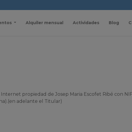
entos
Alquiler mensual
Actividades
Blog
C
 Internet propiedad de Josep Maria Escofet Ribé con NI
na).(en adelante el Titular)