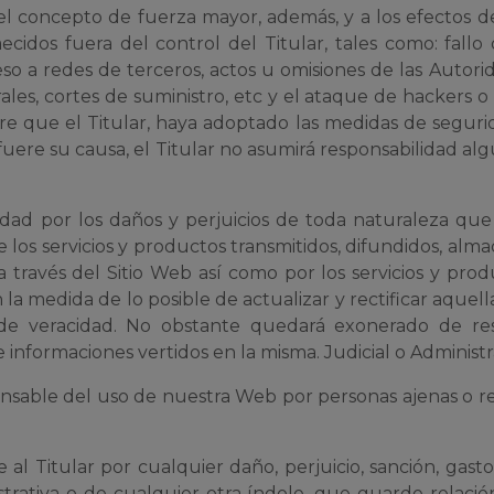
 el concepto de fuerza mayor, además, y a los efectos 
ecidos fuera del control del Titular, tales como: fall
ceso a redes de terceros, actos u omisiones de las Autor
s, cortes de suministro, etc y el ataque de hackers o t
mpre que el Titular, haya adoptado las medidas de segur
 fuere su causa, el Titular no asumirá responsabilidad alg
lidad por los daños y perjuicios de toda naturaleza que
 los servicios y productos transmitidos, difundidos, alma
 través del Sitio Web así como por los servicios y pro
n la medida de lo posible de actualizar y rectificar aque
de veracidad. No obstante quedará exonerado de resp
 e informaciones vertidos en la misma. Judicial o Adminis
onsable del uso de nuestra Web por personas ajenas o re
l Titular por cualquier daño, perjuicio, sanción, gasto 
nistrativa o de cualquier otra índole, que guarde relac