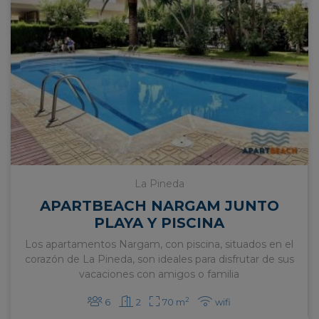
La Pineda
APARTBEACH NARGAM JUNTO
PLAYA Y PISCINA
Los apartamentos Nargam, con piscina, situados en el
corazón de La Pineda, son ideales para disfrutar de sus
vacaciones con amigos o familia
2
6
2
70 m
wifi