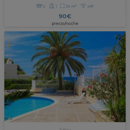
2
2
1
30 m
wifi
90
€
precio/noche
Salou