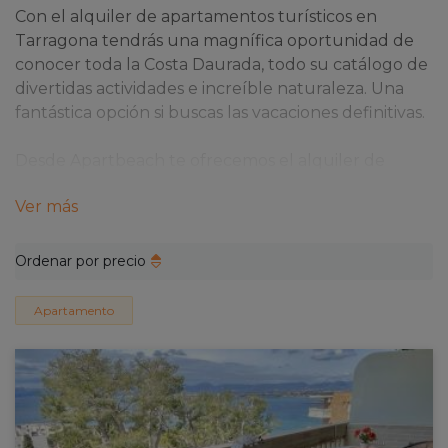
Con el alquiler de apartamentos turísticos en
Tarragona tendrás una magnífica oportunidad de
conocer toda la Costa Daurada, todo su catálogo de
divertidas actividades e increíble naturaleza. Una
fantástica opción si buscas las vacaciones definitivas.
Desde Apartbeach te ofrecemos el alquiler de
alojamientos turísticos en Tarragona que más se
Ver más
ajuste a tus preferencias y necesidades. Ya sean días,
semanas o meses, seguro que encontramos aquel
perfecto para ti y que te haga repetir la experiencia
Ordenar por precio
de nuevo.
Apartamento
¿Qué tener en cuenta al alquilar un
apartamento turístico?
Y es que es fundamental que tengas en cuenta 5
elementos clave para el alquiler de un alojamiento
turístico en la Costa Daurada. Es por ello que te