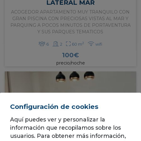
LATERAL MAR
ACOGEDOR APARTAMENTO MUY TRANQUILO CON
GRAN PISCINA CON PRECIOSAS VISTAS AL MAR Y
PARQUING A POCOS MINUTOS DE PORTAVENTURA
Y SUS PARQUES TEMATICOS
2
6
2
60 m
wifi
100
€
precio/noche
Configuración de cookies
Aquí puedes ver y personalizar la
información que recopilamos sobre los
usuarios. Para obtener más información,