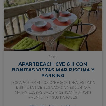
facilitamos estos pequeños consejos para acertar
con tu elección.
Encuentra la mejor ubicación de tu apartamento,
que será aquella que esté mejor conectada con los
diferentes medios de transporte que desees utilizar
y tenga un acceso más adecuado a actividades o
servicios que disfrutes durante tu estancia.
Valora cuánto tiempo vas a estar en el alojamiento,
Salou
ya que las necesidades serán diferentes si vas a
utilizarlo solo para dormir o vas a hacer un poco más
APARTBEACH CYE 6 II CON
de vida dentro de él.
BONITAS VISTAS MAR PISCINA Y
PARKING
Piensa en el número de personas que van a convivir.
LOS APARTAMENTOS CYE 6 SON IDEALES PARA
Esto es esencial para elegir un número de
DISFRUTAR DE SUS VACACIONES JUNTO A
habitaciones que permita una mejor relación entre
MARAVILLOSAS CALAS Y CERCANÍA A PORT
las personas, además de un poco más de intimidad
AVENTURA Y SUS PARQUES
personal.
2