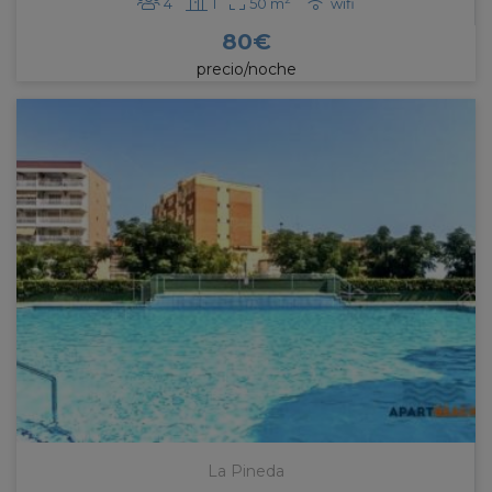
4
1
50 m
wifi
Ten en cuenta el equipamiento y servicios
80
€
disponibles en el alojamiento turístico, como por
precio/noche
ejemplo el aire acondicionado, acceso a red wi-fi o si
acepta animales.
El precio de un apartamento turístico en Salou, así
como de cualquier otra localidad, depende tanto de
las fechas como de la ubicación. Elige bien según tu
presupuesto vacacional.
Consejos para conseguir tu mejor
apartamento turístico en Tarragona
Además de tener en cuenta todo lo anterior, desde
Apartbeach hacemos especial hincapié en que
también consideres algunos otros elementos para
escoger tu mejor alojamiento turístico en Salou y
toda la Costa Daurada.
La Pineda