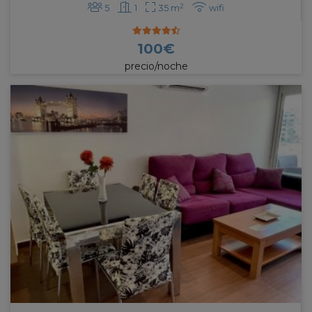
2
5
1
35 m
wifi
100
€
precio/noche