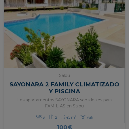
Salou
SAYONARA 2 FAMILY CLIMATIZADO
Y PISCINA
Los apartamentos SAYONARA son ideales para
FAMILIAS en Salou
2
3
2
45 m
wifi
100
€