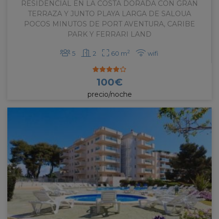
RESIDENCIAL EN LA COSTA DORADA CON GRAN
TERRAZA Y JUNTO PLAYA LARGA DE SALOUA
POCOS MINUTOS DE PORT AVENTURA, CARIBE
PARK Y FERRARI LAND
2
5
2
60 m
wifi
100
€
precio/noche