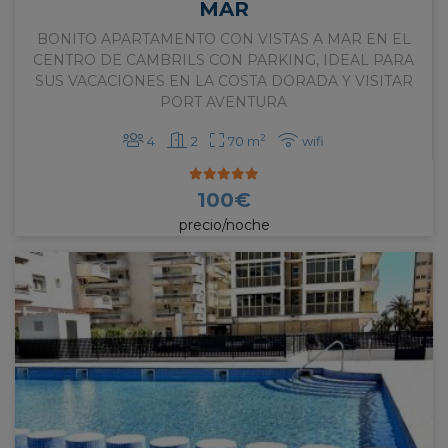
MAR
BONITO APARTAMENTO CON VISTAS A MAR EN EL
CENTRO DE CAMBRILS CON PARKING, IDEAL PARA
SUS VACACIONES EN LA COSTA DORADA Y VISITAR
PORT AVENTURA
2
4
2
70 m
wifi
100
€
precio/noche