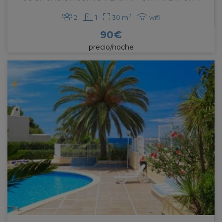
2
2
1
30 m
wifi
90
€
precio/noche