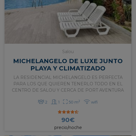
En Apartbeach somos un equipo con gran
experiencia en el alquiler de pisos turísticos en
Salou y toda Tarragona. Deseamos poder ayudarte
para encontrar el alojamiento perfecto para ti como
para guiarte por nuestras magníficas tierras y su
multitud de actividades.
Salou
MICHELANGELO DE LUXE JUNTO
PLAYA Y CLIMATIZADO
LA RESIDENCIAL MICHELANGELO ES PERFECTA
PARA LOS QUE QUIEREN TENERLO TODO EN EL
CENTRO DE SALOU Y CERCA DE PORT AVENTURA
2
2
1
50 m
wifi
90
€
precio/noche