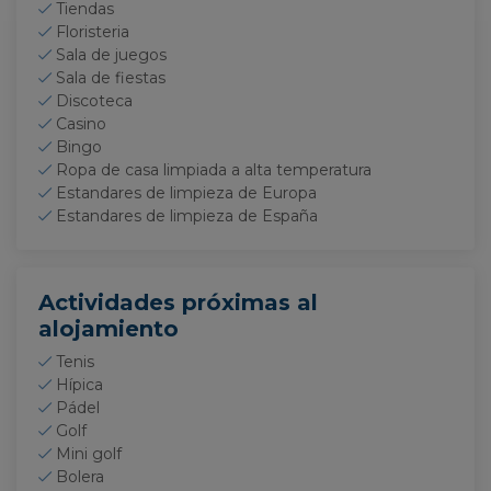
Tiendas
Analíticas
Floristeria
Sala de juegos
Almacenamos cookies con Google Analytics
Sala de fiestas
para elaborar estadísticas sobre el tráfico y
Discoteca
volumen de visitas del sitio web.
Casino
Bingo
Ropa de casa limpiada a alta temperatura
Estandares de limpieza de Europa
Estandares de limpieza de España
Actividades próximas al
alojamiento
Tenis
Hípica
Pádel
Golf
Mini golf
Bolera