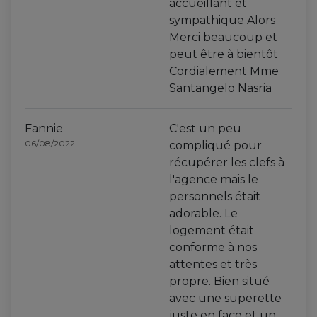
accueillant et
sympathique Alors
Merci beaucoup et
peut être à bientôt
Cordialement Mme
Santangelo Nasria
Fannie
C'est un peu
06/08/2022
compliqué pour
récupérer les clefs à
l'agence mais le
personnels était
adorable. Le
logement était
conforme à nos
attentes et très
propre. Bien situé
avec une superette
juste en face et un