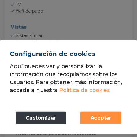
TV
Wifi de pago
Vistas
Vistas al mar
Segunda línea de playa
Configuración de cookies
Servicios
Aquí puedes ver y personalizar la
información que recopilamos sobre los
Restaurante
usuarios. Para obtener más información,
Bar
Peluqueria
accede a nuestra
Política de cookies
Lavanderia
Quiosco
Recepción
Necesarias
Consigna
Customizar
Aceptar
Alquiler de coches
Estas cookies son necesarias para el
Alquiler de bicicletas
funcionamiento de nuestro sitio web.
Reservas de larga duración aceptadas