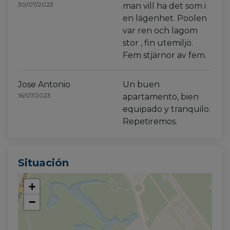
30/07/2023
man vill ha det som i
en lägenhet. Poolen
var ren och lagom
stor , fin utemiljö.
Fem stjärnor av fem.
Jose Antonio
Un buen
16/07/2023
apartamento, bien
equipado y tranquilo.
Repetiremos.
Situación
+
−