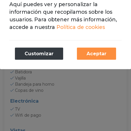
Aquí puedes ver y personalizar la
Cocina
información que recopilamos sobre los
Cocina
usuarios. Para obtener más información,
Horno
accede a nuestra
Política de cookies
Microondas
Nevera
Congelador
Cafetera
Necesarias
Customizar
Aceptar
Tetera
Estas cookies son necesarias para el
Tostadora
funcionamiento de nuestro sitio web.
Exprimidor
Batidora
Vajilla
Analíticas
Bandeja para horno
Almacenamos cookies con Google Analytics
Copas de vino
para elaborar estadísticas sobre el tráfico y
Electrónica
volumen de visitas del sitio web.
TV
Wifi de pago
Vistas