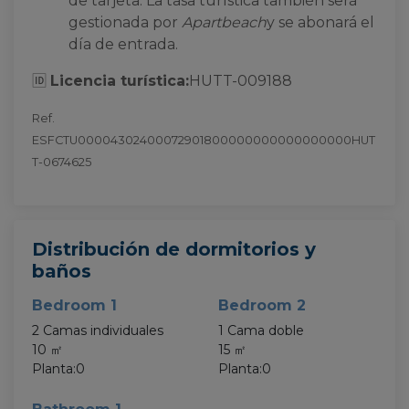
de tarjeta. La tasa turística también será
gestionada por
Apartbeach
y se abonará el
día de entrada.
🆔
Licencia turística:
HUTT-009188
Ref.
ESFCTU00004302400072901800000000000000000HUT
T-0674625
Distribución de dormitorios y
baños
Bedroom 1
Bedroom 2
2 Camas individuales
1 Cama doble
10 ㎡
15 ㎡
Planta:0
Planta:0