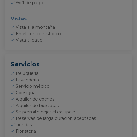
Wifi de pago
Almacenamos cookies con Google Analytics
para elaborar estadísticas sobre el tráfico y
Vistas
volumen de visitas del sitio web.
Vista a la montaña
En el centro histórico
Vista al patio
Servicios
Peluqueria
Lavanderia
Servicio médico
Consigna
Alquiler de coches
Alquiler de bicicletas
Se permite dejar el equipaje
Reservas de larga duración aceptadas
Tiendas
Floristeria