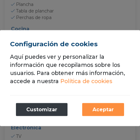
Plancha
Tabla de planchar
Perchas de ropa
Cocina
Cocina
Configuración de cookies
Horno
Microondas
Aquí puedes ver y personalizar la
Nevera
Congelador
información que recopilamos sobre los
Lavaplatos
usuarios. Para obtener más información,
Kettle
accede a nuestra
Política de cookies
Cafetera Nespresso
Tostadora
Exprimidor
Batidora
Necesarias
Customizar
Aceptar
Vajilla
Estas cookies son necesarias para el
Bandeja para horno
funcionamiento de nuestro sitio web.
Electrónica
TV
Analíticas