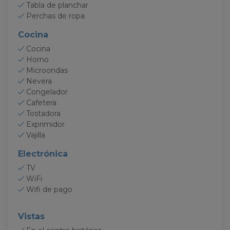
Tabla de planchar
volumen de visitas del sitio web.
Perchas de ropa
Cocina
Cocina
Horno
Microondas
Nevera
Congelador
Cafetera
Tostadora
Exprimidor
Vajilla
Electrónica
TV
WiFi
Wifi de pago
Vistas